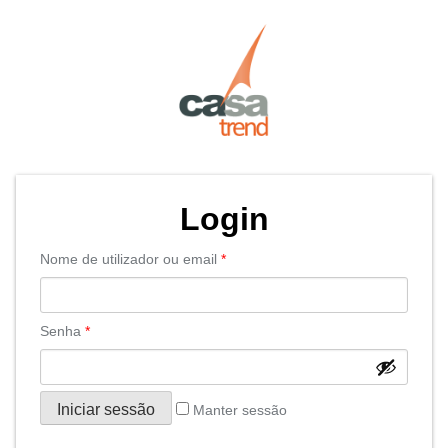
Passar
diretamente
para
conteúdo
Login
Nome de utilizador ou email
*
Senha
*
Iniciar sessão
Manter sessão