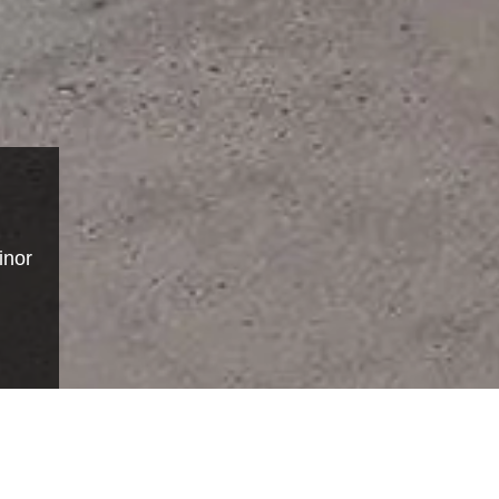
inor
<
>