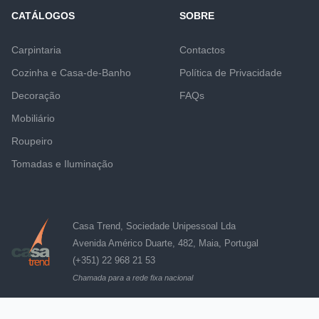
CATÁLOGOS
SOBRE
Carpintaria
Contactos
Cozinha e Casa-de-Banho
Política de Privacidade
Decoração
FAQs
Mobiliário
Roupeiro
Tomadas e Iluminação
Casa Trend, Sociedade Unipessoal Lda
Avenida Américo Duarte, 482, Maia, Portugal
(+351) 22 968 21 53
Chamada para a rede fixa nacional