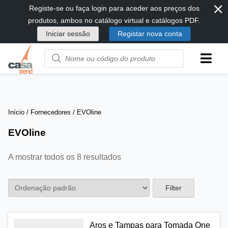
⨯
Passar
Registe-se ou faça login para aceder aos preços dos
diretamente
produtos, ambos no catálogo virtual e catálogos PDF.
para
Iniciar sessão
Registar nova conta
conteúdo
Product
name
or
code
Início
/ Fornecedores / EVOline
EVOline
A mostrar todos os 8 resultados
Filter
Aros e Tampas para Tomada One