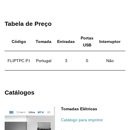
Tabela de Preço
Portas
Código
Tomada
Entradas
Interruptor
A
USB
FLIPTPC.P.I
Portugal
3
0
Não
Catálogos
Tomadas Elétricas
Catálogo para imprimir