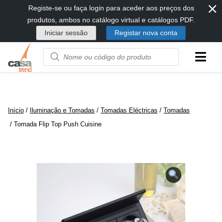
⨯
Passar
Registe-se ou faça login para aceder aos preços dos
diretamente
produtos, ambos no catálogo virtual e catálogos PDF.
para
Iniciar sessão
Registar nova conta
conteúdo
Product
name
or
code
Início
/
Iluminação e Tomadas
/
Tomadas Eléctricas
/
Tomadas
/ Tomada Flip Top Push Cuisine