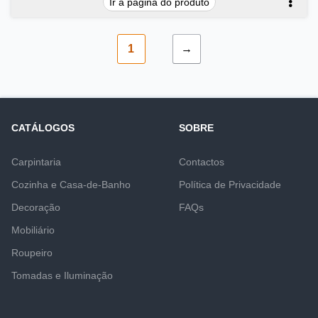
Ir à página do produto
1
→
CATÁLOGOS
SOBRE
Carpintaria
Contactos
Cozinha e Casa-de-Banho
Política de Privacidade
Decoração
FAQs
Mobiliário
Roupeiro
Tomadas e Iluminação