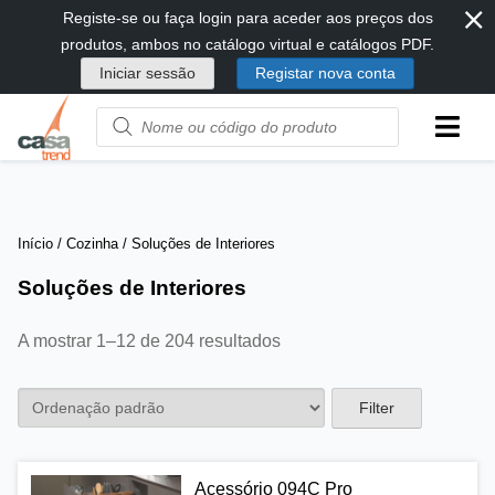
⨯
Passar
Registe-se ou faça login para aceder aos preços dos
diretamente
produtos, ambos no catálogo virtual e catálogos PDF.
para
Iniciar sessão
Registar nova conta
conteúdo
Product
name
or
code
Início
/
Cozinha
/ Soluções de Interiores
Soluções de Interiores
A mostrar 1–12 de 204 resultados
Filter
Acessório 094C Pro