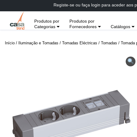
Passar
Registe-se ou faça login para aceder aos p
diretamente
para
Produtos por
Produtos por
conteúdo
Categorias
Fornecedores
Catálogos
Início
/
Iluminação e Tomadas
/
Tomadas Eléctricas
/
Tomadas
/ Tomada 