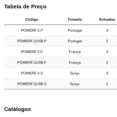
Tabela de Preço
Código
Tomada
Entradas
POWERF.3.P
Portugal
3
POWERF.2USB.P
Portugal
2
POWERF.3.F
França
3
POWERF.2USB.F
França
2
POWERF.3.S
Suíça
3
POWERF.2USB.S
Suíça
2
Catálogos