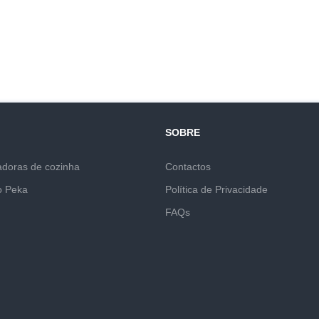
SOBRE
adoras de cozinha
Contactos
o Peka
Política de Privacidade
FAQs