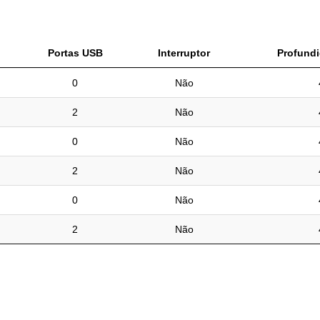
Portas USB
Interruptor
Profund
0
Não
2
Não
0
Não
2
Não
0
Não
2
Não