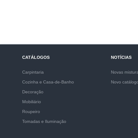
CATÁLOGOS
NOTÍCIAS
Carpintaria
Novas mistur
Cozinha e Casa-de-Banho
Novo catálog
Decoração
Mobiliário
Roupeiro
Tomadas e Iluminação