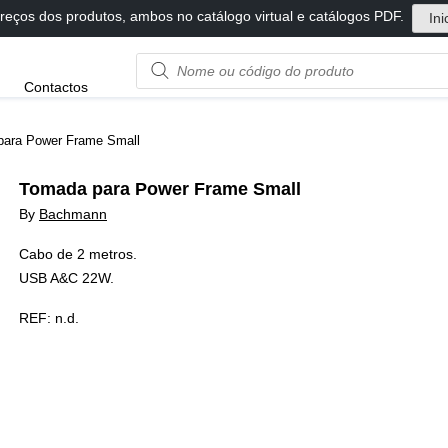
reços dos produtos, ambos no catálogo virtual e catálogos PDF.
Ini
Product
Contactos
name
or
code
para Power Frame Small
Tomada para Power Frame Small
By
Bachmann
Cabo de 2 metros.
USB A&C 22W.
REF:
n.d.