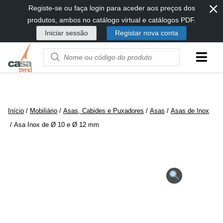
⨯
Passar
Registe-se ou faça login para aceder aos preços dos
diretamente
produtos, ambos no catálogo virtual e catálogos PDF.
para
Iniciar sessão
Registar nova conta
conteúdo
Product
name
or
code
Início
/
Mobiliário
/
Asas, Cabides e Puxadores
/
Asas
/
Asas de Inox
/ Asa Inox de Ø 10 e Ø 12 mm