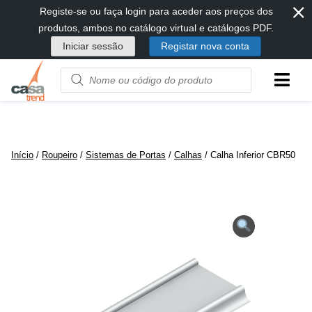
⨯
Passar
Registe-se ou faça login para aceder aos preços dos
diretamente
produtos, ambos no catálogo virtual e catálogos PDF.
para
Iniciar sessão
Registar nova conta
conteúdo
Product
name
or
code
Início
/
Roupeiro
/
Sistemas de Portas
/
Calhas
/ Calha Inferior CBR50