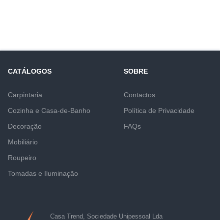
CATÁLOGOS
SOBRE
Carpintaria
Contactos
Cozinha e Casa-de-Banho
Política de Privacidade
Decoração
FAQs
Mobiliário
Roupeiro
Tomadas e Iluminação
Casa Trend, Sociedade Unipessoal Lda