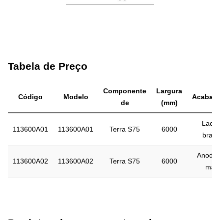
Tabela de Preço
Componente
Largura
Código
Modelo
Acabam
de
(mm)
Laca
113600A01
113600A01
Terra S75
6000
bran
Anodiz
113600A02
113600A02
Terra S75
6000
mat