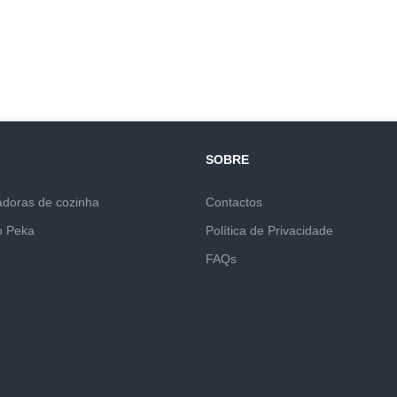
SOBRE
adoras de cozinha
Contactos
o Peka
Política de Privacidade
FAQs