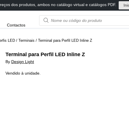
reços dos produtos, ambos no catálogo virtual e catálogos PDF.
Ini
Product
Contactos
name
or
code
erfis LED
/
Terminais
/ Terminal para Perfil LED Inline Z
Terminal para Perfil LED Inline Z
By
Design Light
Vendido à unidade.