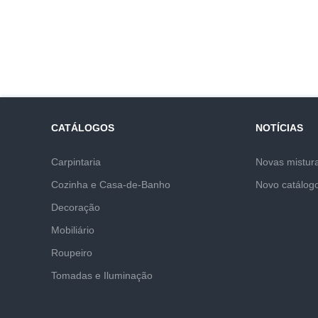
CATÁLOGOS
NOTÍCIAS
Carpintaria
Novas mistur
Cozinha e Casa-de-Banho
Novo catálog
Decoração
Mobiliário
Roupeiro
Tomadas e Iluminação