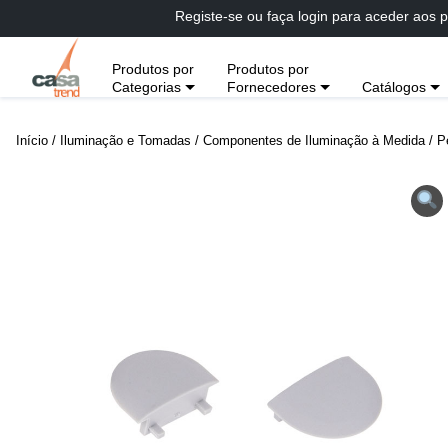
Passar
Registe-se ou faça login para aceder aos p
diretamente
para
Produtos por
Produtos por
conteúdo
Categorias
Fornecedores
Catálogos
Início
/
Iluminação e Tomadas
/
Componentes de Iluminação à Medida
/
P