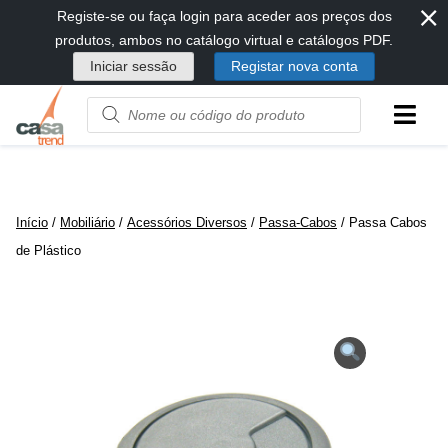
⨯
Passar
Registe-se ou faça login para aceder aos preços dos
diretamente
produtos, ambos no catálogo virtual e catálogos PDF.
para
Iniciar sessão
Registar nova conta
conteúdo
Product
name
or
code
Início
/
Mobiliário
/
Acessórios Diversos
/
Passa-Cabos
/ Passa Cabos
de Plástico