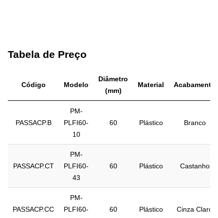
Tabela de Preço
Diâmetro
Código
Modelo
Material
Acabamento
(mm)
PM-
PASSACP.B
PLFI60-
60
Plástico
Branco
10
PM-
PASSACP.CT
PLFI60-
60
Plástico
Castanho
43
PM-
PASSACP.CC
PLFI60-
60
Plástico
Cinza Claro