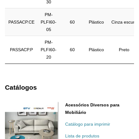
30
PM-
PASSACP.CE
PLFI60-
60
Plástico
Cinza escuro
05
PM-
PASSACP.P
PLFI60-
60
Plástico
Preto
20
Catálogos
Acessórios Diversos para
Mobiliário
Catálogo para imprimir
Lista de produtos