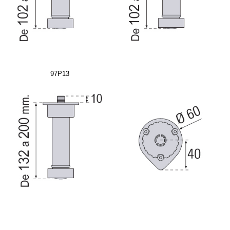
97P13