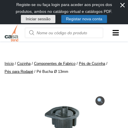
⨯
Passar
Registe-se ou faça login para aceder aos preços dos
diretamente
produtos, ambos no catálogo virtual e catálogos PDF.
para
Iniciar sessão
Registar nova conta
conteúdo
Product
name
or
code
Início
/
Cozinha
/
Componentes de Fabrico
/
Pés de Cozinha
/
Pés para Rodapé
/ Pé Bucha Ø 13mm