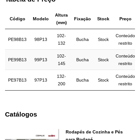
Altura
Código
Modelo
Fixação
Stock
Preço
(mm)
102-
Conteúdo
PE98B13
98P13
Bucha
Stock
132
restrito
102-
Conteúdo
PE99B13
99P13
Bucha
Stock
145
restrito
132-
Conteúdo
PE97B13
97P13
Bucha
Stock
200
restrito
Catálogos
Rodapés de Cozinha e Pés
para Rodapé