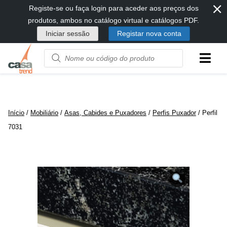
⨯
Passar
Registe-se ou faça login para aceder aos preços dos
diretamente
produtos, ambos no catálogo virtual e catálogos PDF.
para
Iniciar sessão
Registar nova conta
conteúdo
Product
name
or
code
Início
/
Mobiliário
/
Asas, Cabides e Puxadores
/
Perfis Puxador
/ Perfil
7031