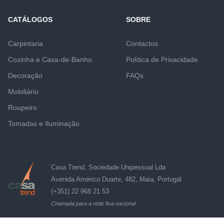
CATÁLOGOS
SOBRE
Carpintaria
Contactos
Cozinha e Casa-de-Banho
Política de Privacidade
Decoração
FAQs
Mobiliário
Roupeiro
Tomadas e Iluminação
Casa Trend, Sociedade Unipessoal Lda
Avenida Américo Duarte, 482, Maia, Portugal
(+351) 22 968 21 53
Chamada para a rede fixa nacional