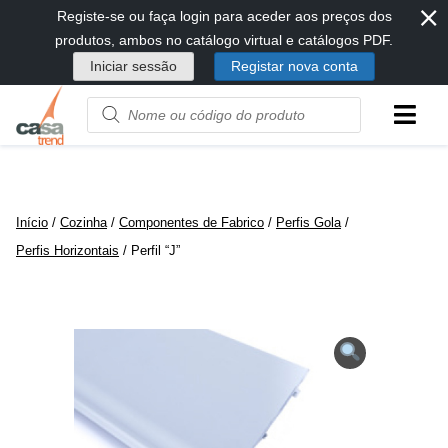
⨯
Passar
Registe-se ou faça login para aceder aos preços dos
diretamente
produtos, ambos no catálogo virtual e catálogos PDF.
para
Iniciar sessão
Registar nova conta
conteúdo
Product
name
or
code
Início
/
Cozinha
/
Componentes de Fabrico
/
Perfis Gola
/
Perfis Horizontais
/ Perfil “J”