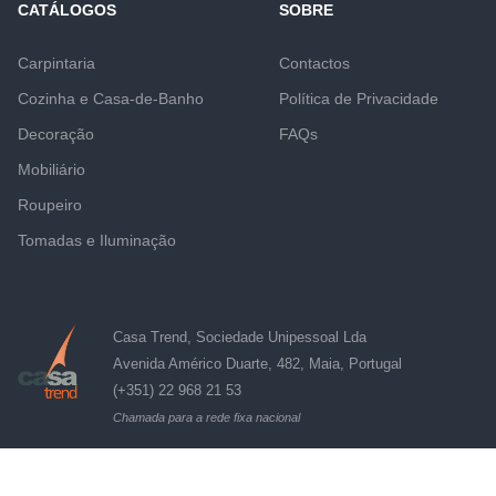
CATÁLOGOS
SOBRE
Carpintaria
Contactos
Cozinha e Casa-de-Banho
Política de Privacidade
Decoração
FAQs
Mobiliário
Roupeiro
Tomadas e Iluminação
Casa Trend, Sociedade Unipessoal Lda
Avenida Américo Duarte, 482, Maia, Portugal
(+351) 22 968 21 53
Chamada para a rede fixa nacional