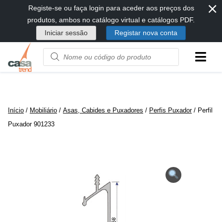
⨯
Passar
Registe-se ou faça login para aceder aos preços dos
diretamente
produtos, ambos no catálogo virtual e catálogos PDF.
para
Iniciar sessão
Registar nova conta
conteúdo
Product
name
or
code
Início
/
Mobiliário
/
Asas, Cabides e Puxadores
/
Perfis Puxador
/ Perfil
Puxador 901233