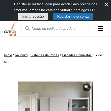
⨯
Passar
Registe-se ou faça login para aceder aos preços dos
diretamente
produtos, ambos no catálogo virtual e catálogos PDF.
para
Iniciar sessão
Registar nova conta
conteúdo
Product
name
or
code
Início
/
Roupeiro
/
Sistemas de Portas
/
Unidades Completas
/ Slider
M35