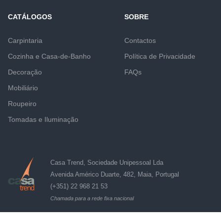
CATÁLOGOS
SOBRE
Carpintaria
Contactos
Cozinha e Casa-de-Banho
Política de Privacidade
Decoração
FAQs
Mobiliário
Roupeiro
Tomadas e Iluminação
Casa Trend, Sociedade Unipessoal Lda
Avenida Américo Duarte, 482, Maia, Portugal
(+351) 22 968 21 53
Chamada para a rede fixa nacional