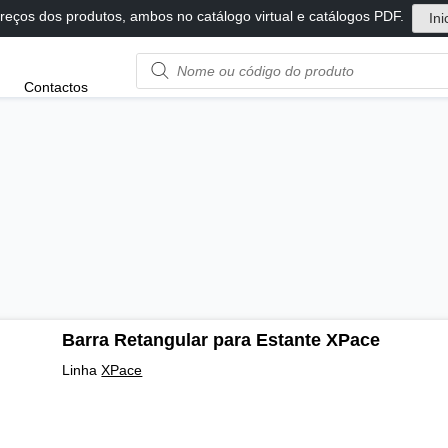
reços dos produtos, ambos no catálogo virtual e catálogos PDF.
Ini
Product
Contactos
name
or
code
Barra Retangular para Estante XPace
Linha
XPace