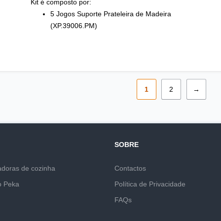
Kit é composto por:
5 Jogos Suporte Prateleira de Madeira
(XP.39006.PM)
1
2
→
SOBRE
adoras de cozinha
Contactos
o Peka
Política de Privacidade
FAQs