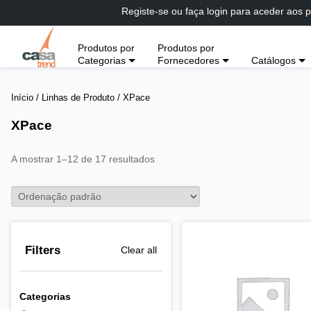
Passar
Registe-se ou faça login para aceder aos p
diretamente
para
Produtos por
Produtos por
conteúdo
Categorias
Fornecedores
Catálogos
Início
/ Linhas de Produto / XPace
XPace
A mostrar 1–12 de 17 resultados
Filters
Clear all
Categorias