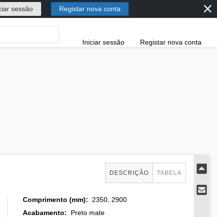
⨯
ciar sessão
Registar nova conta
Iniciar sessão
Registar nova conta
DESCRIÇÃO
TABELA
Comprimento (mm)
:
2350, 2900
Acabamento
:
Preto mate