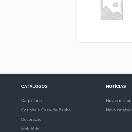
CATÁLOGOS
NOTÍCIAS
Carpintaria
Novas mistur
Cozinha e Casa-de-Banho
Novo catálog
Decoração
Mobiliário