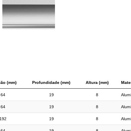
ção (mm)
Profundidade (mm)
Altura (mm)
Mater
64
19
8
Alumí
64
19
8
Alumí
192
19
8
Alumí
64
19
8
Alumí