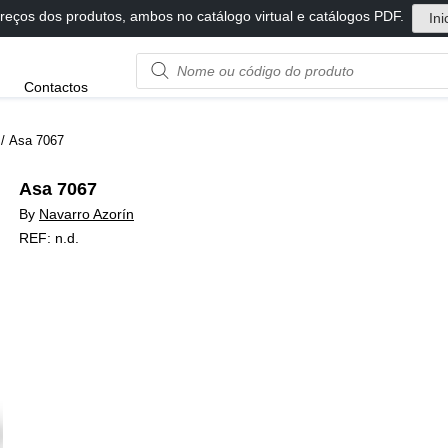
reços dos produtos, ambos no catálogo virtual e catálogos PDF.
Ini
Product
Contactos
name
or
code
/ Asa 7067
Asa 7067
By
Navarro Azorín
REF:
n.d.