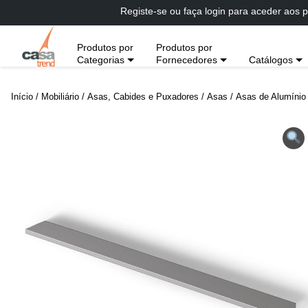
Passar
Registe-se ou faça login para aceder aos p
diretamente
para
Produtos por
Produtos por
conteúdo
Categorias
Fornecedores
Catálogos
Início
/
Mobiliário
/
Asas, Cabides e Puxadores
/
Asas
/
Asas de Alumínio