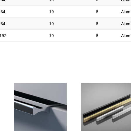
64
19
8
Alumí
64
19
8
Alumí
192
19
8
Alumí