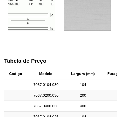
Tabela de Preço
Código
Modelo
Largura (mm)
Fura
7067.0104.030
104
7067.0200.030
200
7067.0400.030
400
7067.0104.026
104