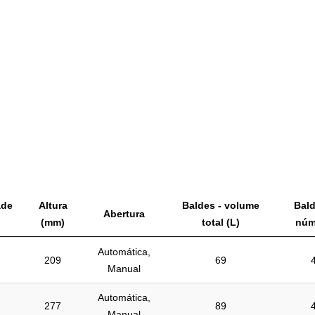
ade
Altura
Baldes - volume
Bald
Abertura
(mm)
total (L)
núm
Automática,
209
69
Manual
Automática,
277
89
Manual