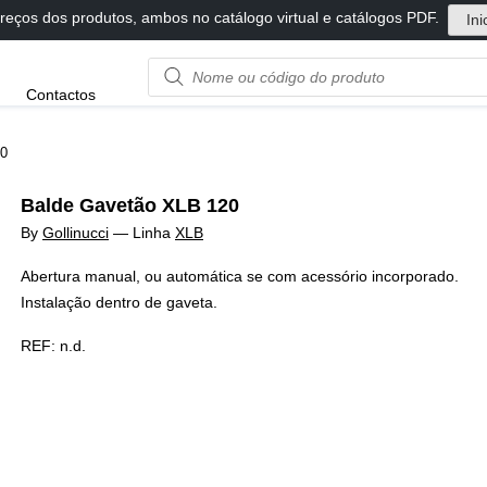
reços dos produtos, ambos no catálogo virtual e catálogos PDF.
Ini
Product
Contactos
name
or
code
20
Balde Gavetão XLB 120
By
Gollinucci
—
Linha
XLB
Abertura manual, ou automática se com acessório incorporado.
Instalação dentro de gaveta.
REF:
n.d.