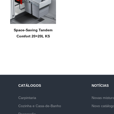
Space-Saving Tandem
Comfort 20+20L KS
CATÁLOGOS
NOTÍCIAS
Carpintaria
Novas mistur
Cozinha e Casa-de-Banho
Novo catálog