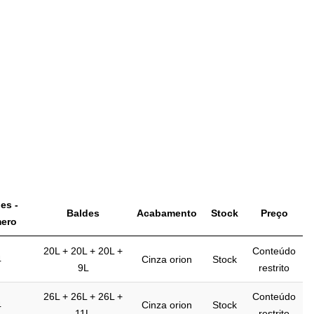
es -
Baldes
Acabamento
Stock
Preço
ero
20L + 20L + 20L +
Conteúdo
4
Cinza orion
Stock
9L
restrito
26L + 26L + 26L +
Conteúdo
4
Cinza orion
Stock
11L
restrito