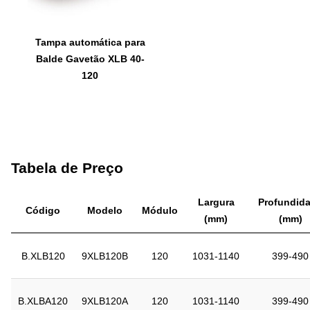
Tampa automática para
Balde Gavetão XLB 40-
120
Tabela de Preço
Largura
Profundid
Código
Modelo
Módulo
(mm)
(mm)
B.XLB120
9XLB120B
120
1031-1140
399-490
B.XLBA120
9XLB120A
120
1031-1140
399-490