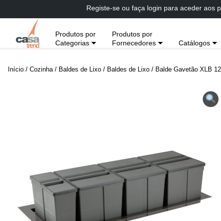
Passar
Registe-se ou faça login para aceder aos p
diretamente
para
Produtos por
Produtos por
conteúdo
Categorias
Fornecedores
Catálogos
Início
/
Cozinha
/
Baldes de Lixo
/
Baldes de Lixo
/ Balde Gavetão XLB 1