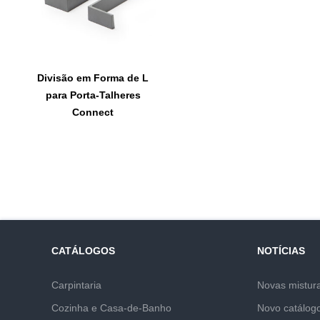
Divisão em Forma de L
para Porta-Talheres
Connect
CATÁLOGOS
NOTÍCIAS
Carpintaria
Novas mistur
Cozinha e Casa-de-Banho
Novo catálog