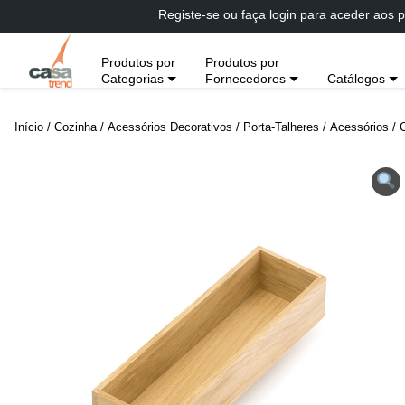
Passar
Registe-se ou faça login para aceder aos p
diretamente
para
Produtos por
Produtos por
conteúdo
Categorias
Fornecedores
Catálogos
Início
/
Cozinha
/
Acessórios Decorativos
/
Porta-Talheres
/
Acessórios
/ 