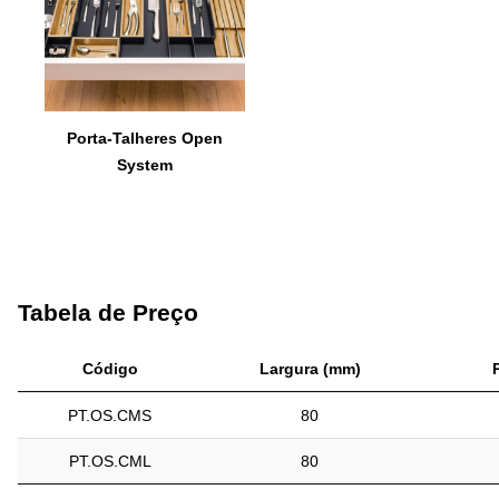
Porta-Talheres Open
System
Tabela de Preço
Código
Largura (mm)
PT.OS.CMS
80
PT.OS.CML
80