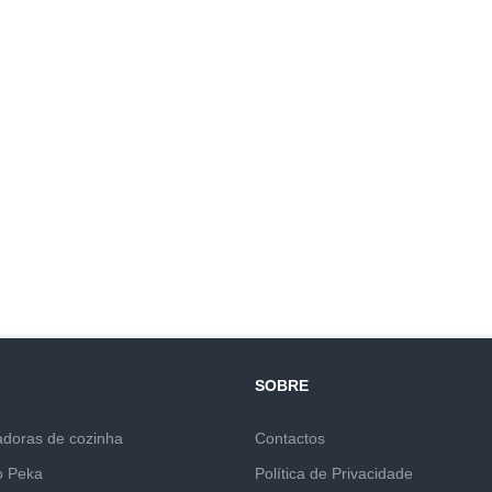
SOBRE
adoras de cozinha
Contactos
o Peka
Política de Privacidade