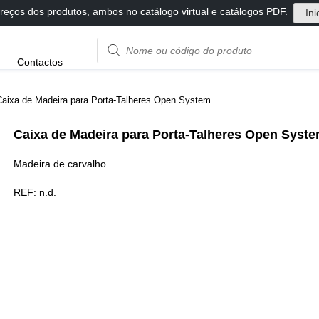
reços dos produtos, ambos no catálogo virtual e catálogos PDF.
Ini
Product
Contactos
name
or
code
Caixa de Madeira para Porta-Talheres Open System
Caixa de Madeira para Porta-Talheres Open Syst
Madeira de carvalho.
REF:
n.d.