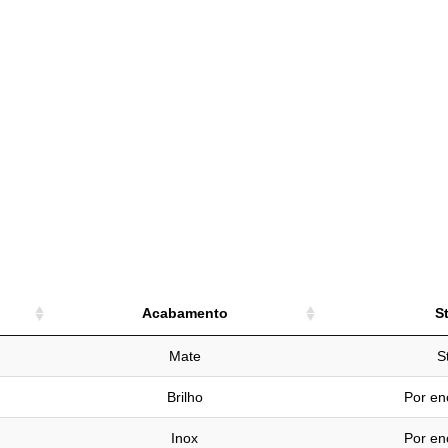
Acabamento
S
Acabamento
S
Mate
S
Brilho
Por e
Inox
Por e