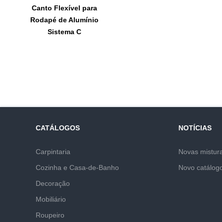
Canto Flexível para
Rodapé de Alumínio
Sistema C
CATÁLOGOS
NOTÍCIAS
Carpintaria
Novas mistur
Cozinha e Casa-de-Banho
Novo catálog
Decoração
Mobiliário
Roupeiro