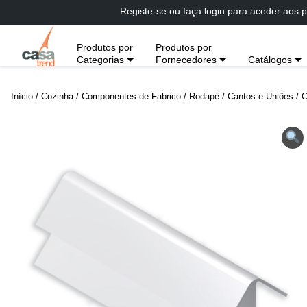
Passar
Registe-se ou faça login para aceder aos p
diretamente
para
Produtos por
Produtos por
conteúdo
Categorias
Fornecedores
Catálogos
Início
/
Cozinha
/
Componentes de Fabrico
/
Rodapé
/
Cantos e Uniões
/ C