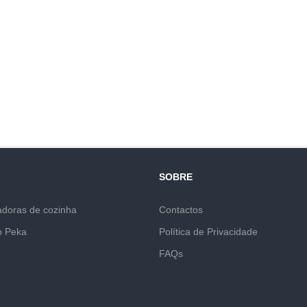
SOBRE
adoras de cozinha
Contactos
o Peka
Política de Privacidade
FAQs