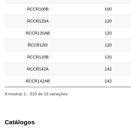
RCCR100B
100
RCCR120A
120
RCCR120AB
120
RCCR120I
120
RCCR120B
120
RCCR142A
142
RCCR142AB
142
A mostrar 1 - 010 de 16 variações
Catálogos