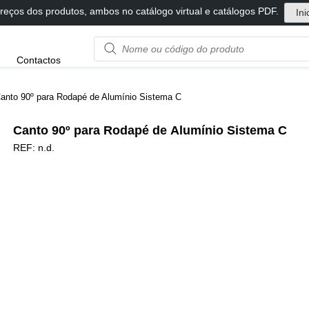
reços dos produtos, ambos no catálogo virtual e catálogos PDF.
Ini
Product
Contactos
name
or
code
anto 90º para Rodapé de Alumínio Sistema C
Canto 90º para Rodapé de Alumínio Sistema C
REF:
n.d.