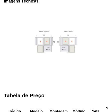
Imagens Técnicas
Tabela de Preço
Pro
Código
Modelo
Montagem
Módulo
Porta