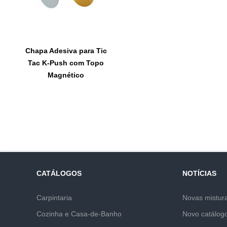
Chapa Adesiva para Tic
Tac K-Push com Topo
Magnético
CATÁLOGOS
NOTÍCIAS
Carpintaria
Novas mistur
Cozinha e Casa-de-Banho
Novo catálog