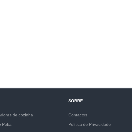
SOBRE
adoras de cozinha
Contactos
o Peka
Política de Privacidade