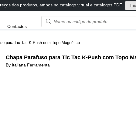
reços dos produtos, ambos no catálogo virtual e catálogos PDF.
Ini
Product
Contactos
name
or
code
so para Tic Tac K-Push com Topo Magnético
Chapa Parafuso para Tic Tac K-Push com Topo M
By
Italiana Ferramenta