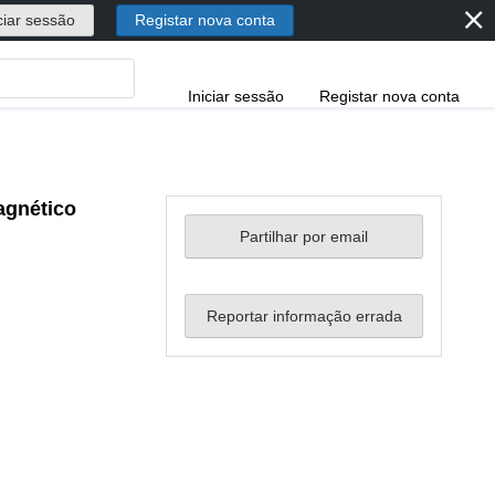
⨯
ciar sessão
Registar nova conta
Iniciar sessão
Registar nova conta
agnético
Partilhar por email
Reportar informação errada