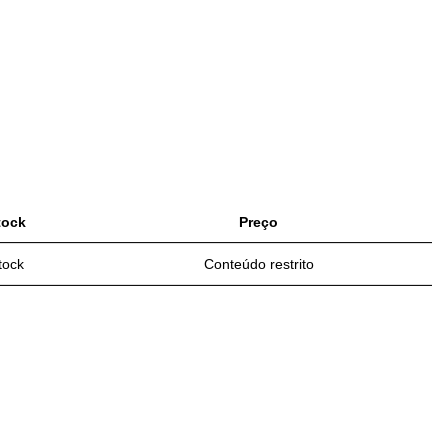
tock
Preço
tock
Conteúdo restrito