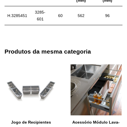
(mm)
(mm)
3285-
H.3285451
60
562
96
601
Produtos da mesma categoria
Jogo de Recipientes
Acessório Módulo Lava-