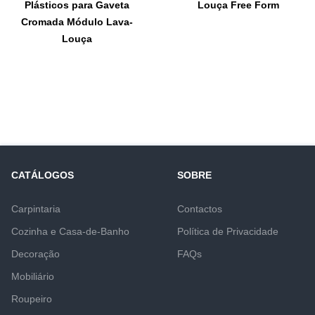
Plásticos para Gaveta
Louça Free Form
Cromada Módulo Lava-
Louça
CATÁLOGOS
SOBRE
Carpintaria
Contactos
Cozinha e Casa-de-Banho
Política de Privacidade
Decoração
FAQs
Mobiliário
Roupeiro