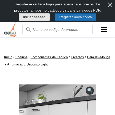
⨯
Passar
Registe-se ou faça login para aceder aos preços dos
diretamente
produtos, ambos no catálogo virtual e catálogos PDF.
para
Iniciar sessão
Registar nova conta
conteúdo
Product
name
or
code
Início
/
Cozinha
/
Componentes de Fabrico
/
Diversos
/
Para lava-louça
/
Arrumação
/ Deposito Light