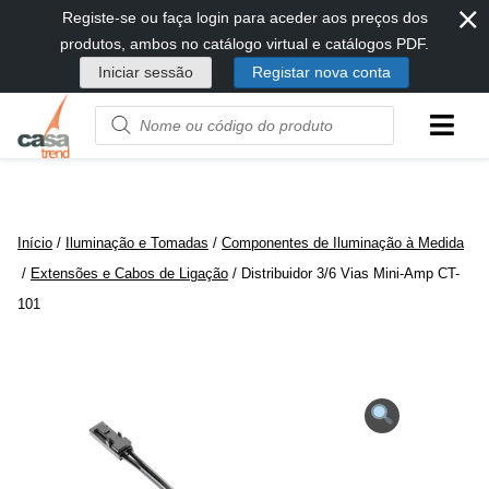
⨯
Passar
Registe-se ou faça login para aceder aos preços dos
diretamente
produtos, ambos no catálogo virtual e catálogos PDF.
para
Iniciar sessão
Registar nova conta
conteúdo
Product
name
or
code
Início
/
Iluminação e Tomadas
/
Componentes de Iluminação à Medida
/
Extensões e Cabos de Ligação
/ Distribuidor 3/6 Vias Mini-Amp CT-
101