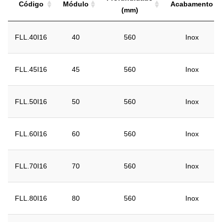
Código
Módulo
Acabamento
(mm)
Código
Módulo
Profundidade
Acabamento
FLL.40I16
40
560
Inox
(mm)
FLL.45I16
45
560
Inox
FLL.50I16
50
560
Inox
FLL.60I16
60
560
Inox
FLL.70I16
70
560
Inox
FLL.80I16
80
560
Inox