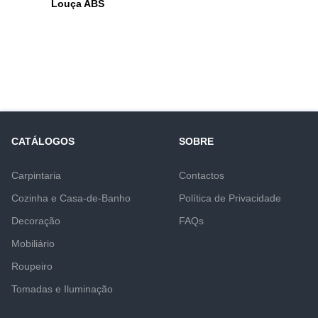
Louça ABS
CATÁLOGOS
SOBRE
Carpintaria
Contactos
Cozinha e Casa-de-Banho
Política de Privacidade
Decoração
FAQs
Mobiliário
Roupeiro
Tomadas e Iluminação