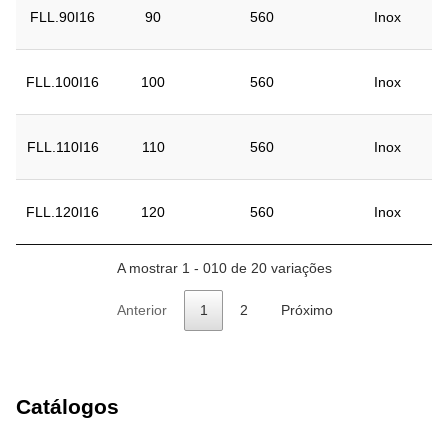
FLL.90I16
90
560
Inox
FLL.100I16
100
560
Inox
FLL.110I16
110
560
Inox
FLL.120I16
120
560
Inox
A mostrar 1 - 010 de 20 variações
Anterior
1
2
Próximo
Catálogos