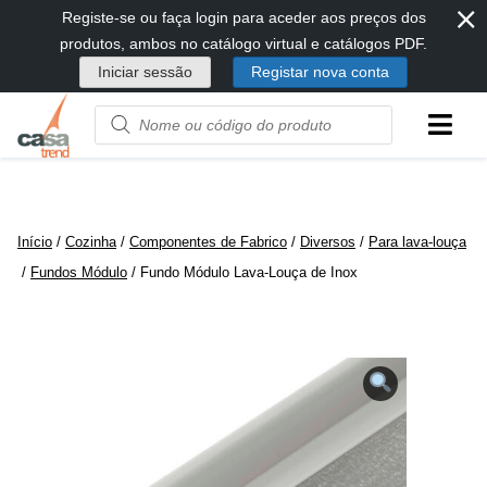
⨯
Passar
Registe-se ou faça login para aceder aos preços dos
diretamente
produtos, ambos no catálogo virtual e catálogos PDF.
para
Iniciar sessão
Registar nova conta
conteúdo
Product
name
or
code
Início
/
Cozinha
/
Componentes de Fabrico
/
Diversos
/
Para lava-louça
/
Fundos Módulo
/ Fundo Módulo Lava-Louça de Inox