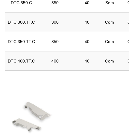
DTC.550.C
550
40
Sem
Cin
DTC.300.TT.C
300
40
Com
Cin
DTC.350.TT.C
350
40
Com
Cin
DTC.400.TT.C
400
40
Com
Cin