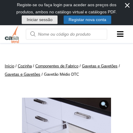
⨯
Passar
Registe-se ou faça login para aceder aos preços dos
diretamente
produtos, ambos no catálogo virtual e catálogos PDF.
para
Iniciar sessão
Registar nova conta
conteúdo
Product
name
or
code
Início
/
Cozinha
/
Componentes de Fabrico
/
Gavetas e Gavetões
/
Gavetas e Gavetões
/ Gavetão Médio DTC