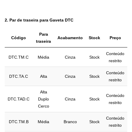
2.
Par de traseira para Gaveta DTC
Para
Código
Acabamento
Stock
Preço
traseira
Conteúdo
DTC.TM.C
Média
Cinza
Stock
restrito
Conteúdo
DTC.TA.C
Alta
Cinza
Stock
restrito
Alta
Conteúdo
DTC.TAD.C
Duplo
Cinza
Stock
restrito
Cerco
Conteúdo
DTC.TM.B
Média
Branco
Stock
restrito