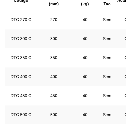
Código
Acaba
(mm)
(kg)
Tac
DTC.270.C
270
40
Sem
Cin
DTC.300.C
300
40
Sem
Cin
DTC.350.C
350
40
Sem
Cin
DTC.400.C
400
40
Sem
Cin
DTC.450.C
450
40
Sem
Cin
DTC.500.C
500
40
Sem
Cin