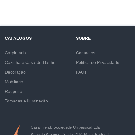
CATÁLOGOS
SOBRE
Carpintaria
Contactos
Cozinha e Casa-de-Banho
Política de Privacidade
Decoração
FAQs
Mobiliário
Roupeiro
Tomadas e Iluminação
Casa Trend, Sociedade Unipessoal Lda
Avenida Américo Duarte, 482, Maia, Portugal