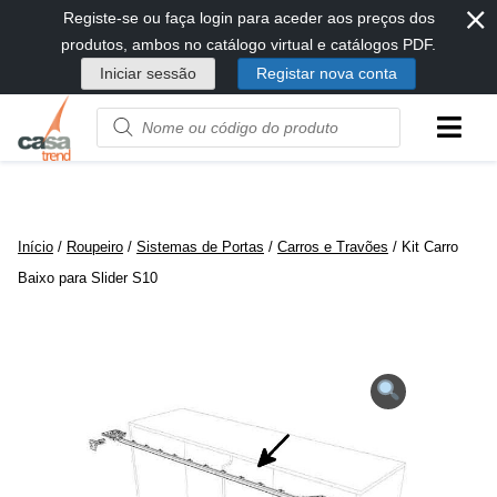
⨯
Passar
Registe-se ou faça login para aceder aos preços dos
diretamente
produtos, ambos no catálogo virtual e catálogos PDF.
para
Iniciar sessão
Registar nova conta
conteúdo
Product
name
or
code
Início
/
Roupeiro
/
Sistemas de Portas
/
Carros e Travões
/ Kit Carro
Baixo para Slider S10