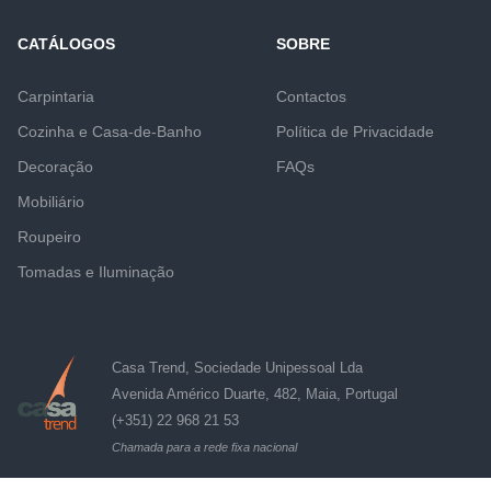
CATÁLOGOS
SOBRE
Carpintaria
Contactos
Cozinha e Casa-de-Banho
Política de Privacidade
Decoração
FAQs
Mobiliário
Roupeiro
Tomadas e Iluminação
Casa Trend, Sociedade Unipessoal Lda
Avenida Américo Duarte, 482, Maia, Portugal
(+351) 22 968 21 53
Chamada para a rede fixa nacional