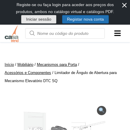
⨯
Passar
Registe-se ou faça login para aceder aos preços dos
diretamente
produtos, ambos no catálogo virtual e catálogos PDF.
para
Iniciar sessão
Registar nova conta
conteúdo
Product
name
or
code
Início
/
Mobiliário
/
Mecanismos para Porta
/
Acessórios e Componentes
/ Limitador de Ângulo de Abertura para
Mecanismo Elevatório DTC SQ