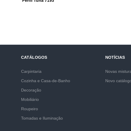
Perfil Turia 7193
CATÁLOGOS
NOTÍCIAS
Carpintaria
Novas mistur
Cozinha e Casa-de-Banho
Novo catálog
Decoração
Mobiliário
Roupeiro
Tomadas e Iluminação