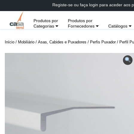
Passar
Registe-se ou faça login para aceder aos p
diretamente
para
Produtos por
Produtos por
conteúdo
Categorias
Fornecedores
Catálogos
Início
/
Mobiliário
/
Asas, Cabides e Puxadores
/
Perfis Puxador
/ Perfil P