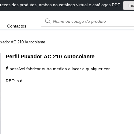
reços dos produtos, ambos no catálogo virtual e catálogos PDF.
Ini
Product
Contactos
name
or
code
uxador AC 210 Autocolante
Perfil Puxador AC 210 Autocolante
É possível fabricar outra medida e lacar a qualquer cor.
REF:
n.d.