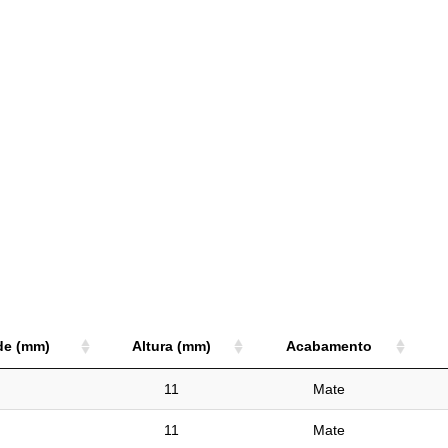
de (mm)
Altura (mm)
Acabamento
de (mm)
Altura (mm)
Acabamento
11
Mate
11
Mate