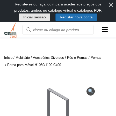
⨯
Passar
Registe-se ou faça login para aceder aos preços dos
diretamente
produtos, ambos no catálogo virtual e catálogos PDF.
para
Iniciar sessão
Registar nova conta
conteúdo
Product
name
or
code
Início
/
Mobiliário
/
Acessórios Diversos
/
Pés e Pernas
/
Pernas
/ Perna para Móvel H1080/1100 C400