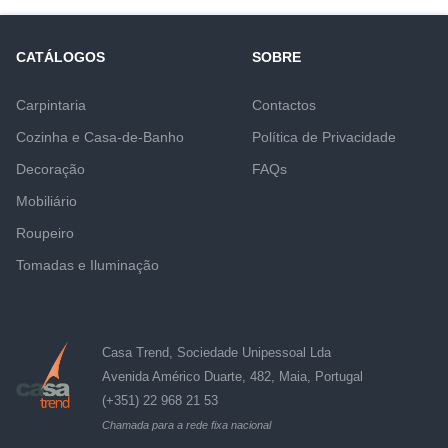
CATÁLOGOS
SOBRE
Carpintaria
Contactos
Cozinha e Casa-de-Banho
Política de Privacidade
Decoração
FAQs
Mobiliário
Roupeiro
Tomadas e Iluminação
Casa Trend, Sociedade Unipessoal Lda
Avenida Américo Duarte, 482, Maia, Portugal
(+351) 22 968 21 53
Chamada para a rede fixa nacional