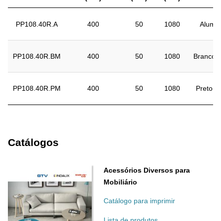
PP108.40R.A
400
50
1080
Alumín
PP108.40R.BM
400
50
1080
Branco 
PP108.40R.PM
400
50
1080
Preto m
Catálogos
Acessórios Diversos para
Mobiliário
Catálogo para imprimir
Lista de produtos