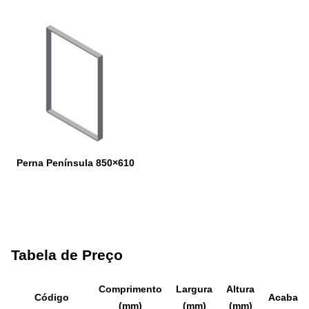
Perna Península 850×610
Tabela de Preço
Comprimento
Largura
Altura
Código
Acabam
(mm)
(mm)
(mm)