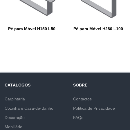
Pé para Móvel H150 L50
Pé para Móvel H280 L100
CATÁLOGOS
SOBRE
Carpintaria
Contactos
Cozinha e Casa-de-Banho
Política de Privacidade
Decoração
FAQs
Mobiliário