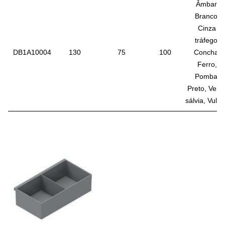
Âmbar,
Branco,
Cinza
tráfego,
DB1A10004
130
75
100
Concha,
Ferro,
Pomba,
Preto, Verd
sálvia, Vulc