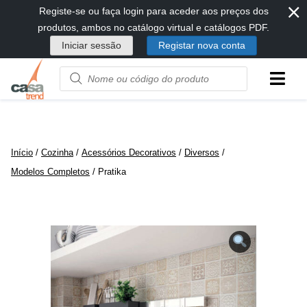
⨯
Passar
Registe-se ou faça login para aceder aos preços dos
diretamente
produtos, ambos no catálogo virtual e catálogos PDF.
para
Iniciar sessão
Registar nova conta
conteúdo
Product
name
or
code
Início
/
Cozinha
/
Acessórios Decorativos
/
Diversos
/
Modelos Completos
/ Pratika