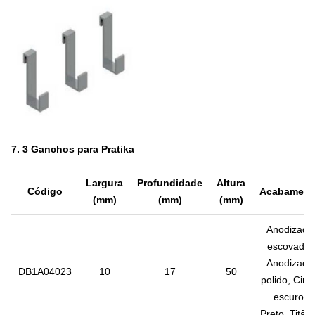
7.
3 Ganchos para Pratika
Largura
Profundidade
Altura
Código
Acabament
(mm)
(mm)
(mm)
Anodizado
escovado,
Anodizado
DB1A04023
10
17
50
polido, Cinz
escuro,
Preto, Titâni