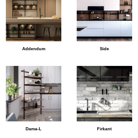
Addendum
Side
Dama-L
Firkant