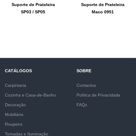
Suporte de Prateleira
Suporte de Prateleira
SP03 / SP05
Maco 0951
CATÁLOGOS
SOBRE
Carpintaria
Contactos
Cozinha e Casa-de-Banho
Política de Privacidade
Decoração
FAQs
Mobiliário
Roupeiro
Tomadas e Iluminação