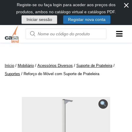
⨯
Passar
Registe-se ou faça login para aceder aos preços dos
diretamente
produtos, ambos no catálogo virtual e catálogos PDF.
para
Iniciar sessão
Registar nova conta
conteúdo
Product
name
or
code
Início
/
Mobiliário
/
Acessórios Diversos
/
Suporte de Prateleira
/
Suportes
/ Reforço do Móvel com Suporte de Prateleira