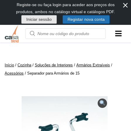
⨯
Passar
Registe-se ou faça login para aceder aos preços dos
diretamente
produtos, ambos no catálogo virtual e catálogos PDF.
para
Iniciar sessão
Registar nova conta
conteúdo
Product
name
or
code
Início
/
Cozinha
/
Soluções de Interiores
/
Armários Extraíveis
/
Acessórios
/ Separador para Armários de 15