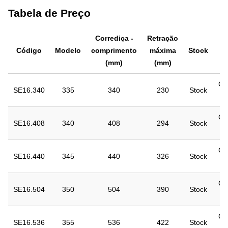
Tabela de Preço
Corrediça -
Retração
Código
Modelo
comprimento
máxima
Stock
(mm)
(mm)
Co
SE16.340
335
340
230
Stock
r
Co
SE16.408
340
408
294
Stock
r
Co
SE16.440
345
440
326
Stock
r
Co
SE16.504
350
504
390
Stock
r
Co
SE16.536
355
536
422
Stock