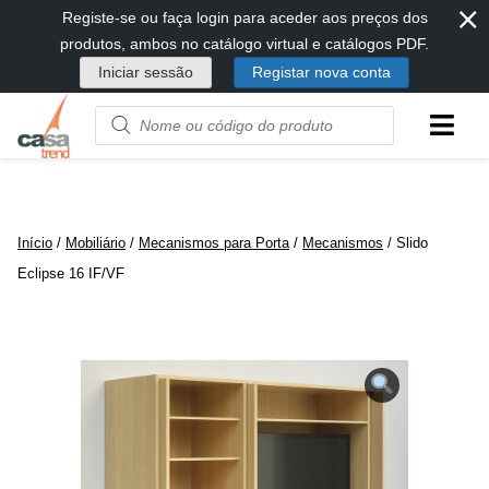
⨯
Passar
Registe-se ou faça login para aceder aos preços dos
diretamente
produtos, ambos no catálogo virtual e catálogos PDF.
para
Iniciar sessão
Registar nova conta
conteúdo
Product
name
or
code
Início
/
Mobiliário
/
Mecanismos para Porta
/
Mecanismos
/ Slido
Eclipse 16 IF/VF