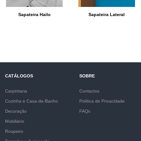
Sapateira Hailo
Sapateira Lateral
CATÁLOGOS
SOBRE
Carpintaria
Contactos
Cozinha e Casa-de-Banho
Política de Privacidade
Decoração
FAQs
Mobiliário
Roupeiro