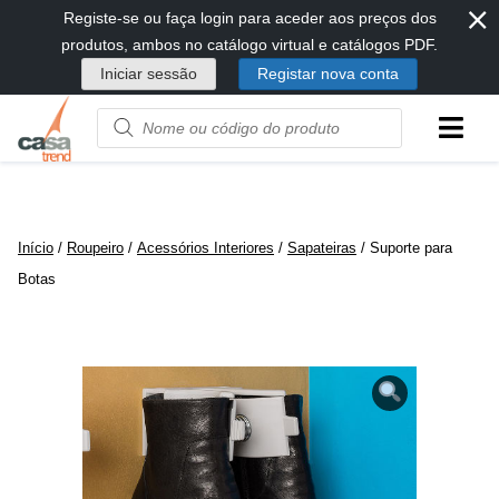
⨯
Passar
Registe-se ou faça login para aceder aos preços dos
diretamente
produtos, ambos no catálogo virtual e catálogos PDF.
para
Iniciar sessão
Registar nova conta
conteúdo
Product
name
or
code
Início
/
Roupeiro
/
Acessórios Interiores
/
Sapateiras
/ Suporte para
Botas