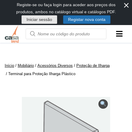
⨯
Passar
Registe-se ou faça login para aceder aos preços dos
diretamente
produtos, ambos no catálogo virtual e catálogos PDF.
para
Iniciar sessão
Registar nova conta
conteúdo
Product
name
or
code
Início
/
Mobiliário
/
Acessórios Diversos
/
Proteção de Ilharga
/ Terminal para Proteção Ilharga Plástico