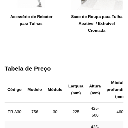
Acessório de Rebater
Saco de Roupa para Tulha
para Tulhas
Abatível / Extraível
Cromada
Tabela de Preço
Módulo 
Largura
Altura
Código
Modelo
Módulo
profundid
(mm)
(mm)
(mm)
425-
TR.A30
756
30
225
460
500
425-