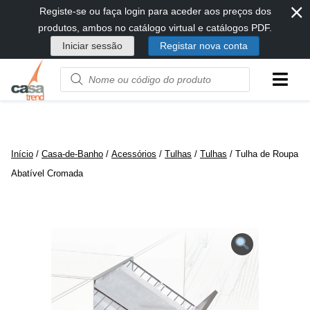
⨯
Passar
Registe-se ou faça login para aceder aos preços dos
diretamente
produtos, ambos no catálogo virtual e catálogos PDF.
para
Iniciar sessão
Registar nova conta
conteúdo
Product
name
or
code
Início
/
Casa-de-Banho
/
Acessórios
/
Tulhas
/
Tulhas
/ Tulha de Roupa
Abatível Cromada