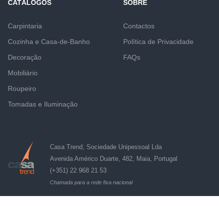
CATÁLOGOS
SOBRE
Carpintaria
Contactos
Cozinha e Casa-de-Banho
Política de Privacidade
Decoração
FAQs
Mobiliário
Roupeiro
Tomadas e Iluminação
Casa Trend, Sociedade Unipessoal Lda
Avenida Américo Duarte, 482, Maia, Portugal
(+351) 22 968 21 53
Chamada para a rede fixa nacional