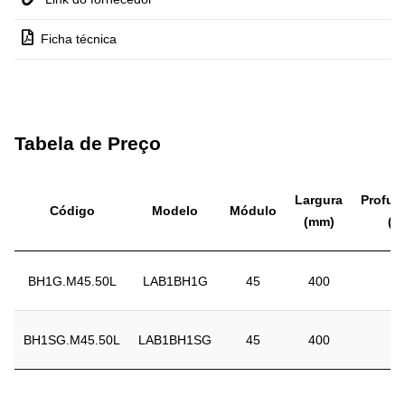
Ficha técnica
Tabela de Preço
Largura
Profun
Código
Modelo
Módulo
(mm)
(m
BH1G.M45.50L
LAB1BH1G
45
400
3
BH1SG.M45.50L
LAB1BH1SG
45
400
3