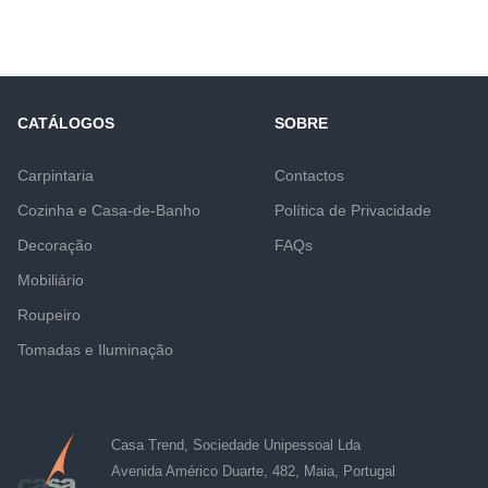
CATÁLOGOS
SOBRE
Carpintaria
Contactos
Cozinha e Casa-de-Banho
Política de Privacidade
Decoração
FAQs
Mobiliário
Roupeiro
Tomadas e Iluminação
Casa Trend, Sociedade Unipessoal Lda
Avenida Américo Duarte, 482, Maia, Portugal