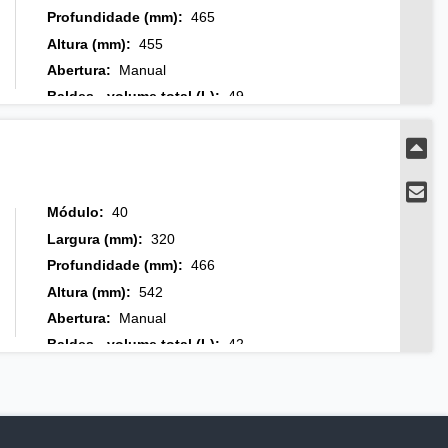
Profundidade (mm)
:
465
Altura (mm)
:
455
Abertura
:
Manual
Baldes - volume total (L)
:
49
Baldes - número
:
2
Baldes
:
30L + 19L
Acabamento
:
Cinza
Módulo
:
40
Largura (mm)
:
320
Profundidade (mm)
:
466
Altura (mm)
:
542
Abertura
:
Manual
Baldes - volume total (L)
:
42
Baldes - número
:
1
Baldes
:
42L
Acabamento
:
Cinza