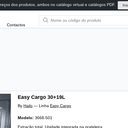
reços dos produtos, ambos no catálogo virtual e catálogos PDF.
Ini
Product
Contactos
name
or
code
Easy Cargo 30+19L
By
Hailo
—
Linha
Easy Cargo
Modelo:
3668-501
Extração total. Unidade integrada na prateleira.