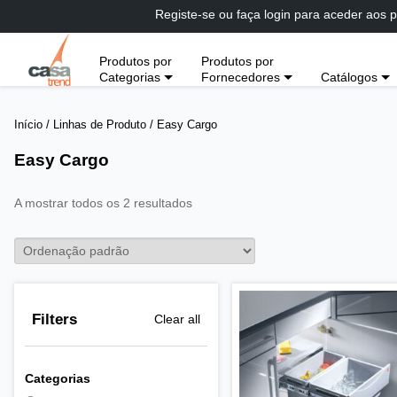
Passar
Registe-se ou faça login para aceder aos p
diretamente
para
Produtos por
Produtos por
conteúdo
Categorias
Fornecedores
Catálogos
Início
/ Linhas de Produto / Easy Cargo
Easy Cargo
A mostrar todos os 2 resultados
Filters
Clear all
Categorias