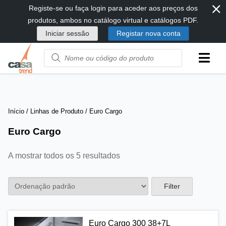
⨯
Passar
Registe-se ou faça login para aceder aos preços dos
diretamente
produtos, ambos no catálogo virtual e catálogos PDF.
para
Iniciar sessão
Registar nova conta
conteúdo
Product
name
or
code
Início
/ Linhas de Produto / Euro Cargo
Euro Cargo
A mostrar todos os 5 resultados
Filter
Euro Cargo 300 38+7L