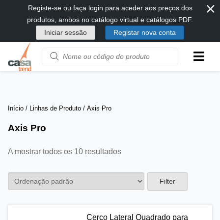
⨯
Passar
Registe-se ou faça login para aceder aos preços dos
diretamente
produtos, ambos no catálogo virtual e catálogos PDF.
para
Iniciar sessão
Registar nova conta
conteúdo
Product
name
or
code
Início
/ Linhas de Produto / Axis Pro
Axis Pro
A mostrar todos os 10 resultados
Filter
Cerco Lateral Quadrado para