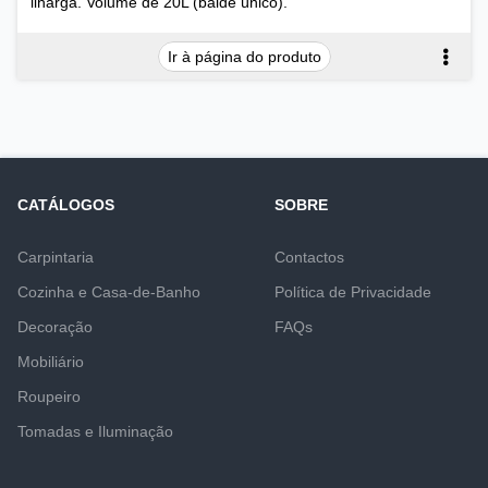
ilharga. Volume de 20L (balde único).
Ir à página do produto
CATÁLOGOS
SOBRE
Carpintaria
Contactos
Cozinha e Casa-de-Banho
Política de Privacidade
Decoração
FAQs
Mobiliário
Roupeiro
Tomadas e Iluminação