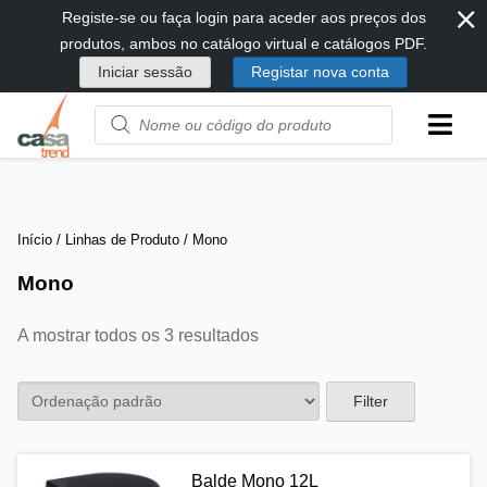
⨯
Passar
Registe-se ou faça login para aceder aos preços dos
diretamente
produtos, ambos no catálogo virtual e catálogos PDF.
para
Iniciar sessão
Registar nova conta
conteúdo
Product
name
or
code
Início
/ Linhas de Produto / Mono
Mono
A mostrar todos os 3 resultados
Filter
Balde Mono 12L