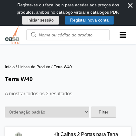
⨯
Passar
Registe-se ou faça login para aceder aos preços dos
diretamente
produtos, ambos no catálogo virtual e catálogos PDF.
para
Iniciar sessão
Registar nova conta
conteúdo
Product
name
or
code
Início
/ Linhas de Produto / Terra W40
Terra W40
A mostrar todos os 3 resultados
Filter
Kit Calhas 2 Portas para Terra