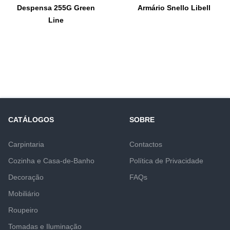
Despensa 255G Green
Armário Snello Libell
Line
CATÁLOGOS
SOBRE
Carpintaria
Contactos
Cozinha e Casa-de-Banho
Política de Privacidade
Decoração
FAQs
Mobiliário
Roupeiro
Tomadas e Iluminação