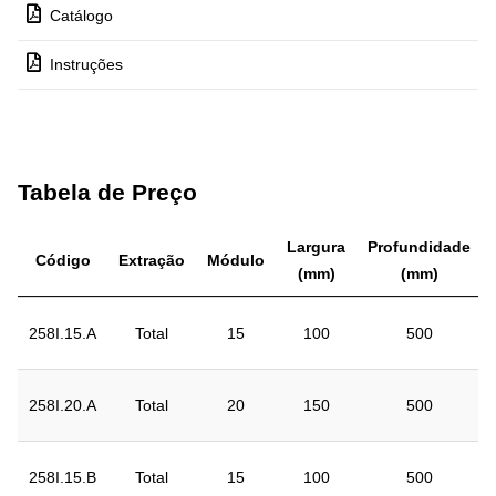
Catálogo
Instruções
Tabela de Preço
Largura
Profundidade
Código
Extração
Módulo
(mm)
(mm)
258I.15.A
Total
15
100
500
258I.20.A
Total
20
150
500
258I.15.B
Total
15
100
500