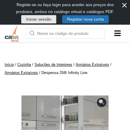
⨯
Passar
Registe-se ou faça login para aceder aos preços dos
diretamente
produtos, ambos no catálogo virtual e catálogos PDF.
para
Iniciar sessão
Registar nova conta
conteúdo
Product
name
or
code
Início
/
Cozinha
/
Soluções de Interiores
/
Armários Extraíveis
/
Armários Extraíveis
/ Despensa 258I Infinity Line