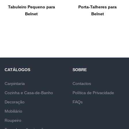
Tabuleiro Pequeno para
Porta-Talheres para
Belnet
Belnet
CATÁLOGOS
SOBRE
Carpintaria
Contactos
Cozinha e Casa-de-Banho
Política de Privacidade
Decoração
FAQs
Mobiliário
Roupeiro