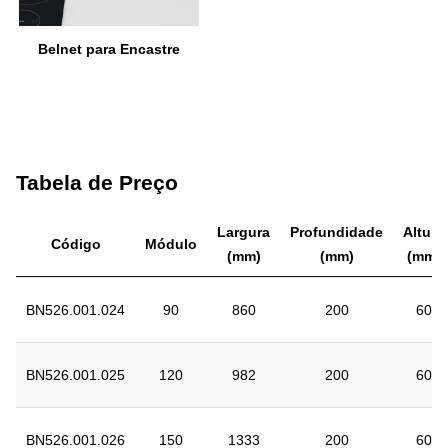
Belnet para Encastre
Tabela de Preço
Largura
Profundidade
Altura
Código
Módulo
(mm)
(mm)
(mm)
BN526.001.024
90
860
200
60
BN526.001.025
120
982
200
60
BN526.001.026
150
1333
200
60