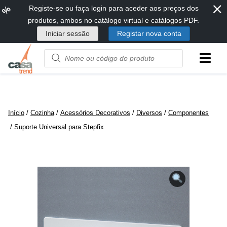
⨯
Passar
%
Registe-se ou faça login para aceder aos preços dos
diretamente
produtos, ambos no catálogo virtual e catálogos PDF.
para
Iniciar sessão
Registar nova conta
conteúdo
Product
name
or
code
Início
/
Cozinha
/
Acessórios Decorativos
/
Diversos
/
Componentes
/ Suporte Universal para Stepfix