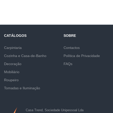
CATÁLOGOS
SOBRE
Carpintaria
Contactos
Cozinha e Casa-de-Banho
Política de Privacidade
Decoração
FAQs
Mobiliário
Roupeiro
Tomadas e Iluminação
Casa Trend, Sociedade Unipessoal Lda