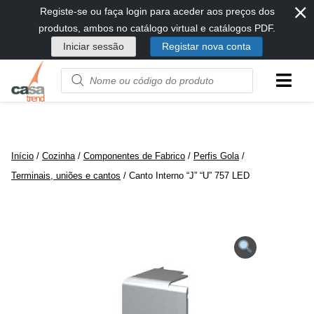
⨯
Passar
Registe-se ou faça login para aceder aos preços dos
diretamente
produtos, ambos no catálogo virtual e catálogos PDF.
para
Iniciar sessão
Registar nova conta
conteúdo
Product
name
or
code
Início
/
Cozinha
/
Componentes de Fabrico
/
Perfis Gola
/
Terminais, uniões e cantos
/ Canto Interno “J” “U” 757 LED