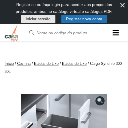
⨯
Passar
Registe-se ou faça login para aceder aos preços dos
diretamente
produtos, ambos no catálogo virtual e catálogos PDF.
para
Iniciar sessão
Registar nova conta
conteúdo
Product
name
or
code
Início
/
Cozinha
/
Baldes de Lixo
/
Baldes de Lixo
/ Cargo Synchro 300
30L