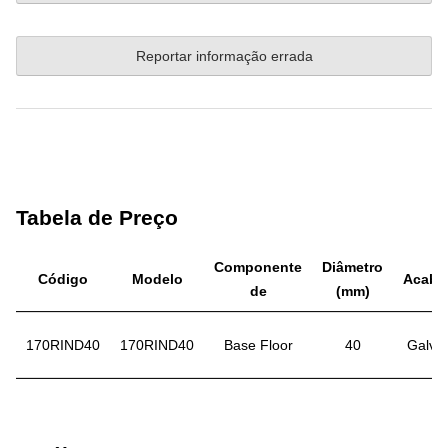
Reportar informação errada
Tabela de Preço
Componente
Diâmetro
Código
Modelo
Acaba
de
(mm)
170RIND40
170RIND40
Base Floor
40
Galva